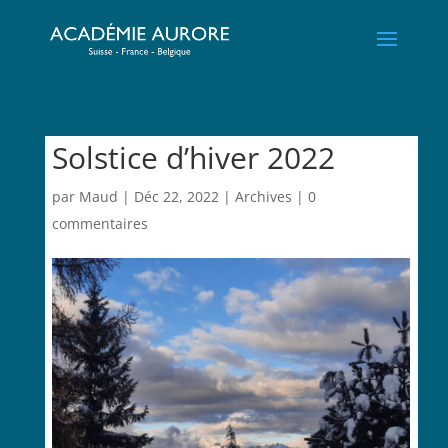
Solstice d’hiver 2022
par
Maud
|
Déc 22, 2022
|
Archives
|
0
commentaires