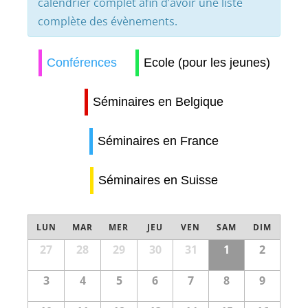
calendrier complet afin d’avoir une liste
complète des évènements.
Conférences
Ecole (pour les jeunes)
Séminaires en Belgique
Séminaires en France
Séminaires en Suisse
Calendrier
de
LUN
MAR
MER
JEU
VEN
SAM
DIM
Évènements
Calendrier
27
28
29
30
31
1
2
de
3
4
5
6
7
8
9
Évènements