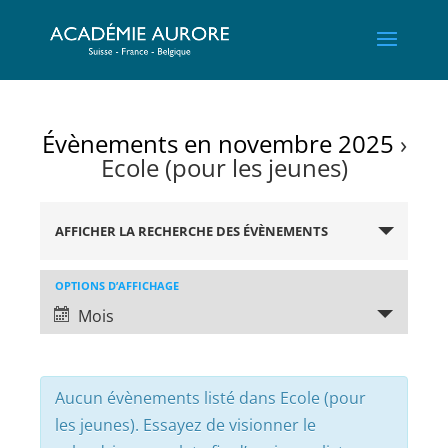
Évènements en novembre 2025
›
Ecole (pour les jeunes)
Recherche
et
AFFICHER LA RECHERCHE DES ÉVÈNEMENTS
navigation
de
Navigation
OPTIONS D’AFFICHAGE
de
vues
Mois
vues
Évènements
évènement
Aucun évènements listé dans Ecole (pour
les jeunes). Essayez de visionner le